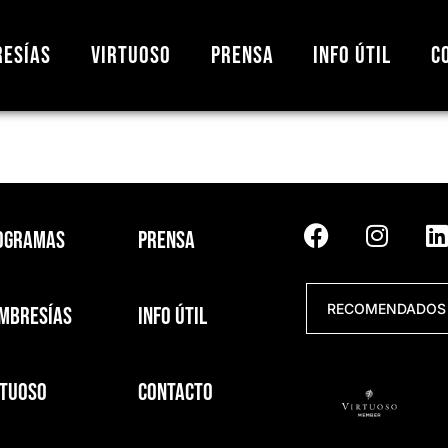
esías
Virtuoso
Prensa
Info útil
C
ogramas
Prensa
RECOMENDADOS 
mbresías
Info útil
rtuoso
Contacto