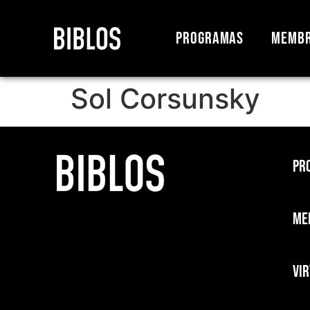
Programas
Membr
Sol Corsunsky
Pr
Me
Vi