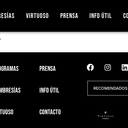
esías
Virtuoso
Prensa
Info útil
C
y
ogramas
Prensa
RECOMENDADOS 
mbresías
Info útil
rtuoso
Contacto